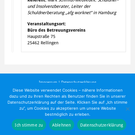
und Insolvenzberater, Leiter der
Schuldnerberatung „afg worknet“ in Hamburg
Veranstaltungsort:
Büro des Betreuungsvereins
Haupstraße 75
25462 Rellingen
Impressum
|
Datenschutzerklärung
©
2020 BTV-Pinneberg.
Diese Website verwendet Cookies – nähere Informationen
dazu und zu Ihren Rechten als Benutzer finden Sie in unserer
Datenschutzerklärung auf der Seite. Klicken Sie auf „Ich stimme
zu“, um Cookies zu akzeptieren um unsere Website
bestmöglich zu erleben.
Ich stimme zu
Ablehnen
Datenschutzerklärung