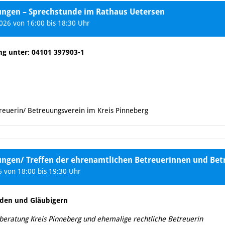
tungen – Sprechstunde im Rathaus Uetersen
26 von 16:00 bis 18:30 Uhr
ng unter: 04101 397903-1
treuerin/ Betreuungsverein im Kreis Pinneberg
ungen/ Treffen der ehrenamtlichen Betreuerinnen und Bet
 von 18:00 bis 19:30 Uhr
den und Gläubigern
eratung Kreis Pinneberg und ehemalige rechtliche Betreuerin