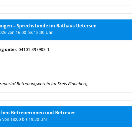
tungen – Sprechstunde im Rathaus Uetersen
26 von 16:00 bis 18:30 Uhr
ng unter:
04101 397903-1
treuerin/ Betreuungsverein im Kreis Pinneberg
ichen Betreuerinnen und Betreuer
 von 18:00 bis 19:30 Uhr