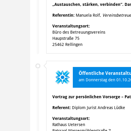
„Austauschen, stärken, verbinden“. Da
Referentin:
Manuela Rolf,
Vereinsbetreue
Veranstaltungsort:
Büro des Betreuungsvereins
Haupstraße 75
25462 Rellingen
Öffentliche Veranstalt
am Donnerstag den 01.10.20
Vortrag zur persönlichen Vorsorge – P
Referent:
Diplom Jurist Andreas Lüdke
Veranstaltungsort:
Rathaus Uetersen
Ratssaal Wassermühlenstraße 7