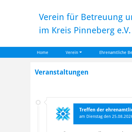
Verein für Betreuung 
im Kreis Pinneberg e.V.
Home
Verein
Ehrenamtliche B
Skip
to
Veranstaltungen
content
Treffen der ehrenamtl
am Dienstag den 25.08.2026