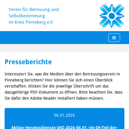
Verein für Betreuung und
Selbstbestimmung
im Kreis Pinneberg e.V.
Skip
to
Presseberichte
content
Interessiert Sie, was die Medien über den Betreuungsverein in
Pinneberg berichten? Hier können Sie sich einen Überblick
verschaffen. Klicken Sie die jeweilige Überschrift um das
dazugehörige PDF-Dokument zu öffnen. Bitte beachten Sie, dass
Sie dafür den Adobe-Reader installiert haben müssen.
06.01.2026
Aktion-Herzensdienste-SHZ-2026-06.01.-im-SH-Teil-der-