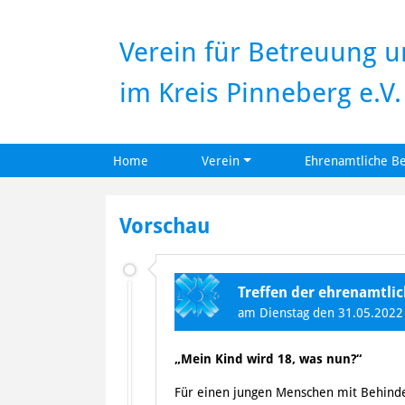
Verein für Betreuung 
im Kreis Pinneberg e.V.
Home
Verein
Ehrenamtliche B
Skip
to
Vorschau
content
Treffen der ehrenamtli
am Dienstag den 31.05.2022 
„Mein Kind wird 18, was nun?“
Für einen jungen Menschen mit Behinder