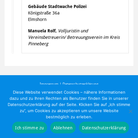
Gebäude Stadtwache Polizei
Königstraße 36a
Elmshorn
Manuela Rolf,
Volljuristin und
Vereinsbetreuerin/ Betreuungsverein im Kreis
Pinneberg
Impressum
|
Datenschutzerklärung
©
2020 BTV-Pinneberg.
Diese Website verwendet Cookies – nähere Informationen
dazu und zu Ihren Rechten als Benutzer finden Sie in unserer
Datenschutzerklärung auf der Seite. Klicken Sie auf „Ich stimme
zu“, um Cookies zu akzeptieren um unsere Website
bestmöglich zu erleben.
Ich stimme zu
Ablehnen
Datenschutzerklärung