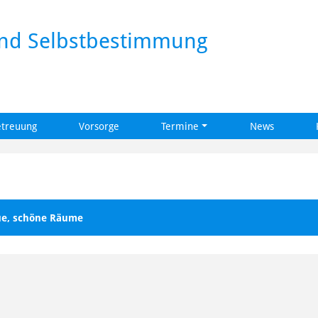
und Selbstbestimmung
etreuung
Vorsorge
Termine
News
ue, schöne Räume