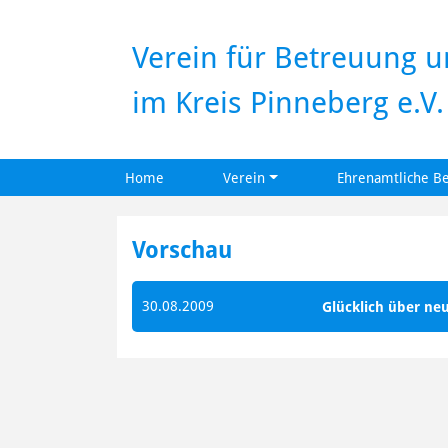
Verein für Betreuung 
im Kreis Pinneberg e.V.
Home
Verein
Ehrenamtliche B
Skip
to
Vorschau
content
30.08.2009
Glücklich über ne