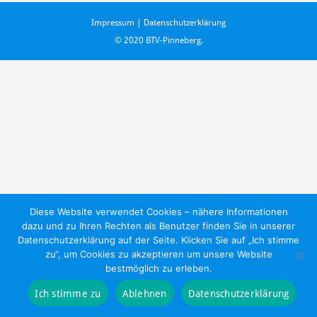
Impressum
|
Datenschutzerklärung
©
2020 BTV-Pinneberg.
Diese Website verwendet Cookies – nähere Informationen
dazu und zu Ihren Rechten als Benutzer finden Sie in unserer
Datenschutzerklärung auf der Seite. Klicken Sie auf „Ich stimme
zu“, um Cookies zu akzeptieren um unsere Website
bestmöglich zu erleben.
Ich stimme zu
Ablehnen
Datenschutzerklärung