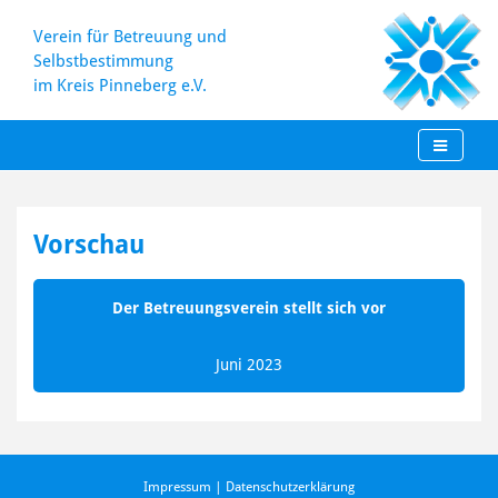
Verein für Betreuung und
Selbstbestimmung
im Kreis Pinneberg e.V.
Skip
to
Vorschau
content
Der Betreuungsverein stellt sich vor
Juni 2023
Impressum
|
Datenschutzerklärung